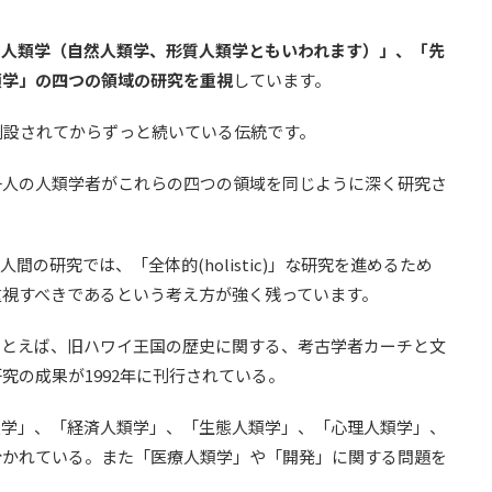
的人類学（自然人類学、形質人類学ともいわれます）」、「先
類学」の四つの領域の研究を重視
しています。
に創設されてからずっと続いている伝統です。
一人の人類学者がこれらの四つの領域を同じように深く研究さ
の研究では、「全体的(holistic)」な研究を進めるため
重視すべきであるという考え方が強く残っています。
たとえば、旧ハワイ王国の歴史に関する、考古学者カーチと文
究の成果が1992年に刊行されている。
類学」、「経済人類学」、「生態人類学」、「心理人類学」、
分かれている。また「医療人類学」や「開発」に関する問題を