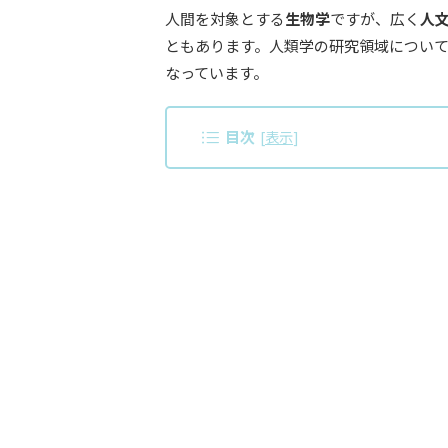
人間を対象とする
生物学
ですが、広く
人
ともあります。人類学の研究領域につい
なっています。
目次
[
表示
]