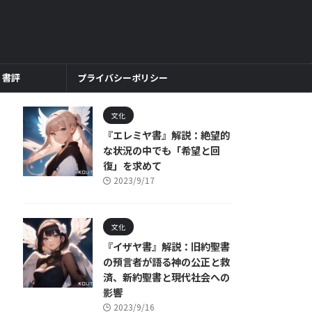
書評
プライバシーポリシー
文化
『エレミヤ書』解説：絶望的
な状況の中でも「希望と回
復」を求めて
2023/9/17
文化
『イザヤ書』解説：旧約聖書
の預言者が語る神の公正と救
済、新約聖書と現代社会への
影響
2023/9/16