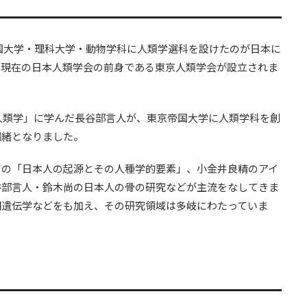
帝国大学・理科大学・動物学科に人類学選科を設けたのが日本に
て現在の日本人類学会の前身である東京人類学会が設立されま
「人類学」に学んだ長谷部言人が、東京帝国大学に人類学科を創
端緒となりました。
ツの「日本人の起源とその人種学的要素」、小金井良精のアイ
谷部言人・鈴木尚の日本人の骨の研究などが主流をなしてきま
団遺伝学などをも加え、その研究領域は多岐にわたっていま