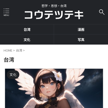
哲学・思想・台湾
台湾
漫画
文化
写真
HOME
>
台湾
>
台湾
文化