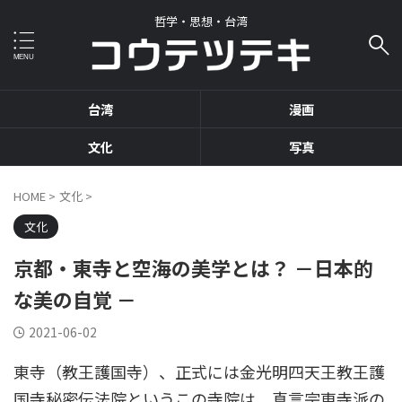
哲学・思想・台湾
台湾
漫画
文化
写真
HOME
>
文化
>
文化
京都・東寺と空海の美学とは？ －日本的
な美の自覚 －
2021-06-02
東寺（教王護国寺）、正式には金光明四天王教王護
国寺秘密伝法院というこの寺院は、真言宗東寺派の