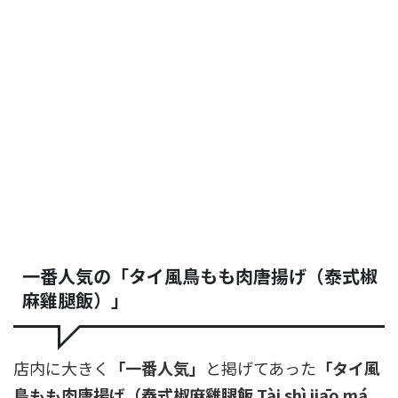
一番人気の「タイ風鳥もも肉唐揚げ（泰式椒
麻雞腿飯）」
店内に大きく
「一番人気」
と掲げてあった
「タイ風
鳥もも肉唐揚げ（泰式椒麻雞腿飯 Tài shì jiāo má