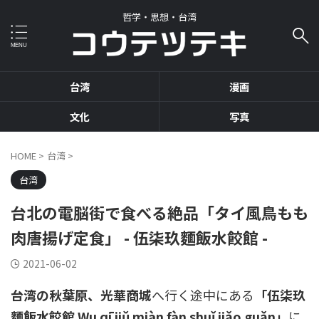
哲学・思想・台湾
台湾
漫画
文化
写真
HOME
>
台湾
>
台湾
台北の電脳街で食べる絶品「タイ風鳥もも
肉唐揚げ定食」 - 伍柒玖麵飯水餃館 -
2021-06-02
台湾の秋葉原、光華商城
へ行く途中にある
「伍柒玖
麵飯水餃館 Wu qī jiǔ miàn fàn shuǐ jiǎo guǎn」
に