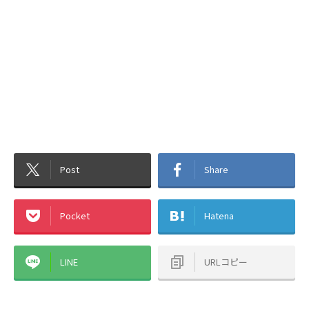
Post
Share
Pocket
Hatena
LINE
URLコピー