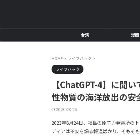
台湾
漫画
HOME
>
ライフハック
>
ライフハック
【ChatGPT-4】に
性物質の海洋放出の安
2023-08-26
2023年8月24日、福島の原子力発電所
ディアは不安を煽る報道ばかり、そもそ