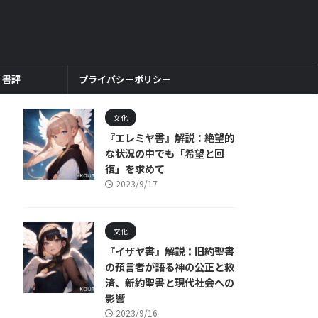
書評
プライバシーポリシー
文化
『エレミヤ書』解説：絶望的
な状況の中でも「希望と回
復」を求めて
2023/9/17
文化
『イザヤ書』解説：旧約聖書
の預言者が語る神の公正と救
済、新約聖書と現代社会への
影響
2023/9/16