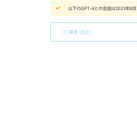
以下のGPT-4との会話は2023年
目次
[
表示
]