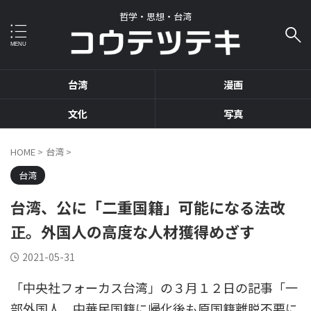
哲学・思想・台湾
台湾
漫画
文化
写真
HOME
>
台湾
>
台湾
台湾、公に「二重国籍」可能になる法改
正。外国人の高度な人材獲得めざす
2021-05-31
「中央社フォーカス台湾」の３月１２日の記事「一
部外国人、中華民国籍に帰化後も原国籍離脱不要に