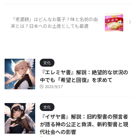
「老婆餅」はどんなお菓子？味と名前の由
来とは？日本へのお土産としても最適
文化
『エレミヤ書』解説：絶望的な状況の
中でも「希望と回復」を求めて
2023/9/17
文化
『イザヤ書』解説：旧約聖書の預言者
が語る神の公正と救済、新約聖書と現
代社会への影響