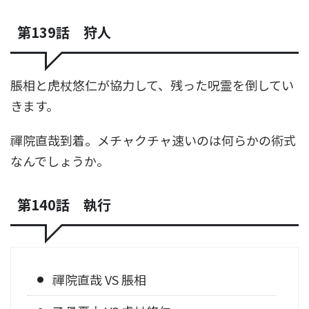
第139話 狩人
脹相と虎杖悠仁が協力して、残った呪霊を倒してい
きます。
禪院直哉到着。メチャクチャ速いのは何らかの術式
なんでしょうか。
第140話 執行
禪院直哉 VS 脹相