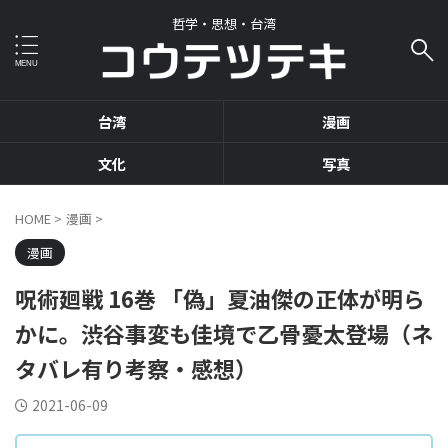
哲学・思想・台湾
台湾
漫画
文化
写真
HOME
>
漫画
>
漫画
呪術廻戦 16巻 「偽」夏油傑の正体が明ら
かに。渋谷事変も佳境で乙骨憂太登場（ネ
タバレ有り考察・感想）
2021-06-09