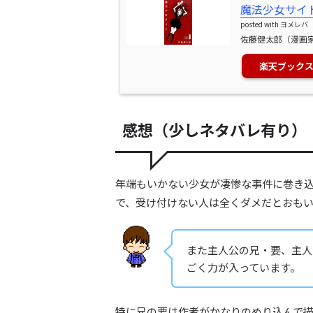
魔法少女サイ
posted with
ヨメレバ
佐藤健太郎（漫画家）
楽天ブック
感想（少しネタバレ有り）
年端もいかない少女が凄惨な事件に巻き
で、受け付けない人は全くダメだとおも
また主人公の兄・要、主人
ごく力が入っています。
特に兄の要は作者がかなりのめり込んで