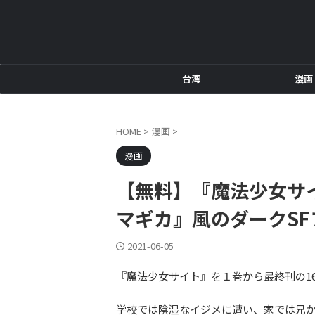
台湾
漫画
HOME
>
漫画
>
漫画
【無料】『魔法少女サ
マギカ』風のダークS
2021-06-05
『魔法少女サイト』を１巻から最終刊の1
学校では陰湿なイジメに遭い、家では兄か