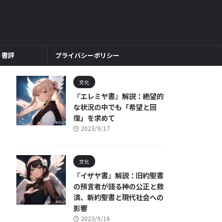
書評
プライバシーポリシー
文化
『エレミヤ書』解説：絶望的
な状況の中でも「希望と回
復」を求めて
2023/9/17
文化
『イザヤ書』解説：旧約聖書
の預言者が語る神の公正と救
済、新約聖書と現代社会への
影響
2023/9/16