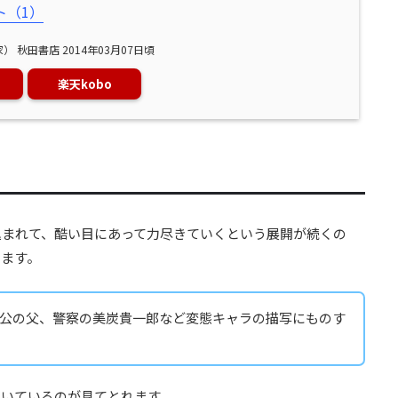
ト（1）
 秋田書店 2014年03月07日頃
ス
楽天kobo
込まれて、酷い目にあって力尽きていくという展開が続くの
います。
公の父、警察の美炭貴一郎など変態キャラの描写にものす
描いているのが見てとれます。