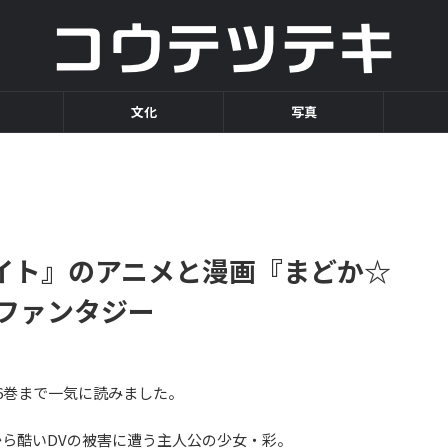
文化
写真
イト』のアニメと漫画『まどか☆
Fファンタジー
6巻まで一気に読みました。
ら酷いDVの被害に遭う主人公の少女・彩。