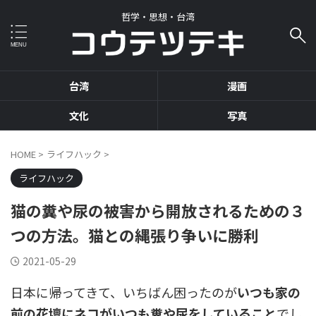
哲学・思想・台湾
台湾
漫画
文化
写真
HOME
>
ライフハック
>
ライフハック
猫の糞や尿の被害から開放されるための３
つの方法。猫との縄張り争いに勝利
2021-05-29
日本に帰ってきて、いちばん困ったのが
いつも家の
前の花壇にネコがいつも糞や尿をしていること
でし