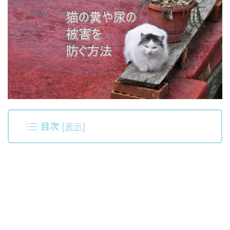
目次
[
表示
]